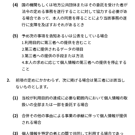
(4)
国の機関もしくは地方公共団体またはその委託を受けた者が
法令の定める事務を遂行することに対して協力する必要があ
る場合であって、本人の同意を得ることにより当該事務の遂
行に支障を及ぼすおそれがあるとき
(5)
予め次の事項を告知あるいは公表をしている場合
1.利用目的に第三者への提供を含むこと
2.第三者に提供されるデータの項目
3.第三者への提供の手段または方法
4.本人の求めに応じて個人情報の第三者への提供を停止する
こと
2.
前項の定めにかかわらず、次に掲げる場合は第三者には該当し
ないものとします。
(1)
当校が利用目的の達成に必要な範囲内において個人情報の取
扱いの全部または一部を委託する場合
(2)
合併その他の事由による事業の承継に伴って個人情報が提供
される場合
(3)
個人情報を特定の者との間で共同して利用する場合であっ