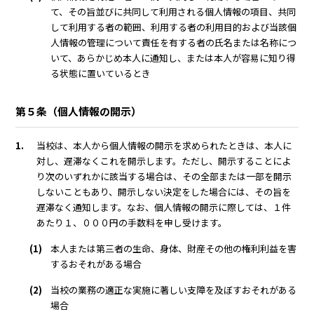
て、その旨並びに共同して利用される個人情報の項目、共同
して利用する者の範囲、利用する者の利用目的および当該個
人情報の管理について責任を有する者の氏名または名称につ
いて、あらかじめ本人に通知し、または本人が容易に知り得
る状態に置いているとき
第５条（個人情報の開示）
1.
当校は、本人から個人情報の開示を求められたときは、本人に
対し、遅滞なくこれを開示します。ただし、開示することによ
り次のいずれかに該当する場合は、その全部または一部を開示
しないこともあり、開示しない決定をした場合には、その旨を
遅滞なく通知します。なお、個人情報の開示に際しては、１件
あたり１、０００円の手数料を申し受けます。
(1)
本人または第三者の生命、身体、財産その他の権利利益を害
するおそれがある場合
(2)
当校の業務の適正な実施に著しい支障を及ぼすおそれがある
場合