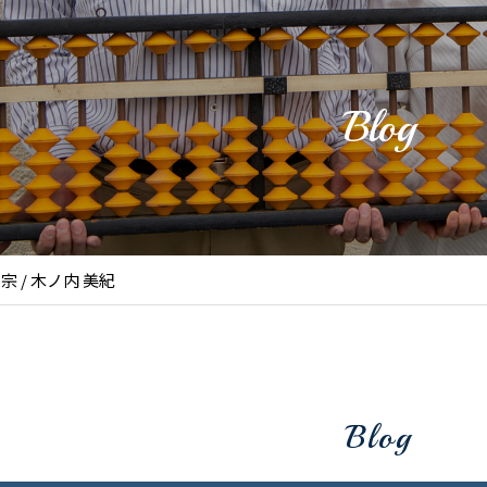
Blog
利宗 / 木ノ内 美紀
Blog